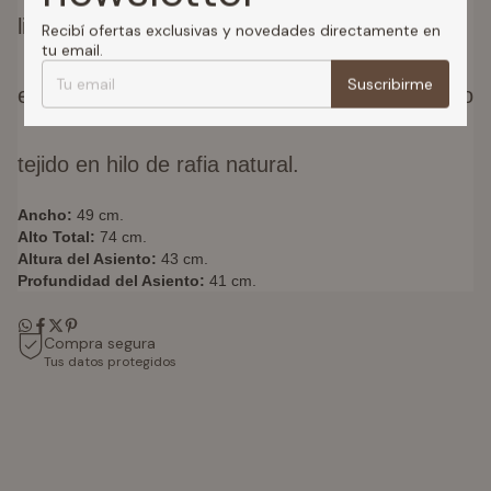
liviana y resistente que la madera, sin perder
Recibí ofertas exclusivas y novedades directamente en
tu email.
Suscribirme
esa calidez visual que tanto nos gusta.
Asiento
tejido en hilo de rafia natural.
Ancho:
49 cm.
Alto Total:
74 cm.
Altura del Asiento:
43 cm.
Profundidad del Asiento:
41 cm.
Compra segura
Tus datos protegidos