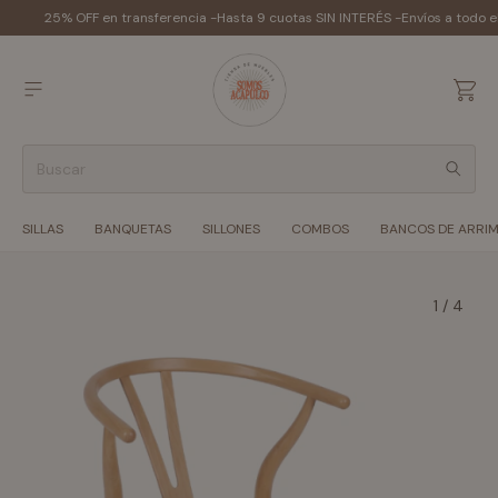
25% OFF en transferencia -
Hasta 9 cuotas SIN INTERÉS -
Envíos a todo e
SILLAS
BANQUETAS
SILLONES
COMBOS
BANCOS DE ARRI
1
/
4