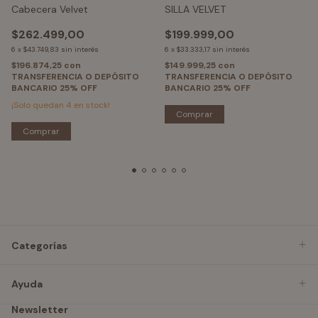
Cabecera Velvet
SILLA VELVET
$262.499,00
$199.999,00
6
x
$43.749,83
sin interés
6
x
$33.333,17
sin interés
$196.874,25
con
$149.999,25
con
TRANSFERENCIA O DEPÓSITO
TRANSFERENCIA O DEPÓSITO
BANCARIO 25% OFF
BANCARIO 25% OFF
¡Solo quedan
4
en stock!
Comprar
Comprar
Categorías
Ayuda
Newsletter