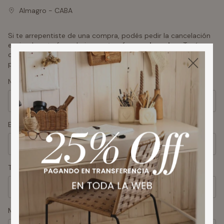
Almagro - CABA
Si te arrepentiste de una compra, podés pedir la cancelación
enviando este formulario
con tu número de orden.
Tenés
como máximo hasta 10 días corridos desde que recibiste el
producto.
Nombre
Email
Teléfono
Mensaje