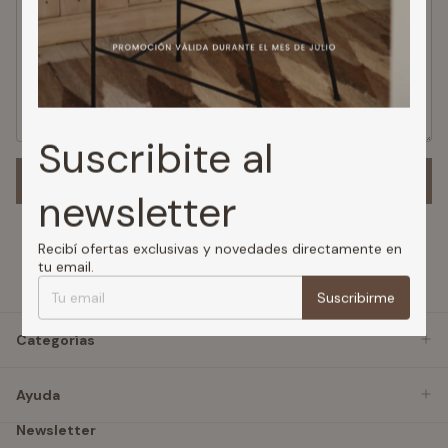
Suscribite al
Enviar
newsletter
Recibí ofertas exclusivas y novedades directamente en
tu email.
Suscribirme
Categorías
Ayuda
Newsletter