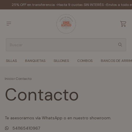
25% OFF en transferencia -
Hasta 9 cuotas SIN INTERÉS -
Envíos a todo e
SILLAS
BANQUETAS
SILLONES
COMBOS
BANCOS DE ARRI
Inicio
>
Contacto
Contacto
Te asesoramos vía WhatsApp o en nuestro showroom.
541165410967