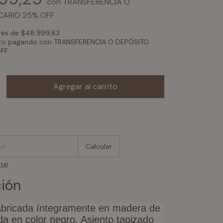
con
TRANSFERENCIA O
CARIO 25% OFF
erés de
$48.999,83
to
pagando con TRANSFERENCIA O DEPÓSITO
FF
:
Cambiar CP
Calcular
tal
ión
fabricada íntegramente en madera de
a en color negro. Asiento tapizado