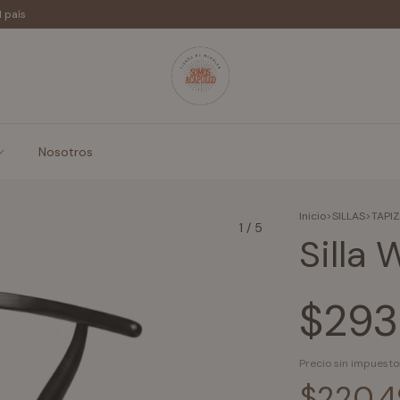
l país
Nosotros
Inicio
>
SILLAS
>
TAPI
1
/
5
Silla
$293
Precio sin impuest
$220.4