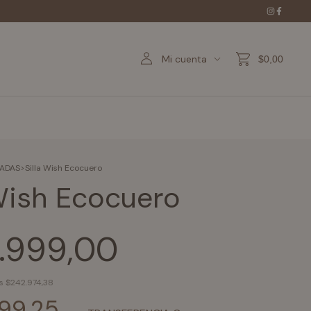
Mi cuenta
$0,00
ZADAS
>
Silla Wish Ecocuero
 Wish Ecocuero
.999,00
os
$242.974,38
99,25