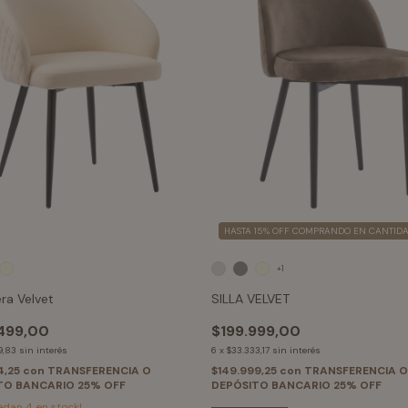
HASTA 15% OFF
COMPRANDO EN CANTID
+1
ra Velvet
SILLA VELVET
499,00
$199.999,00
9,83
sin interés
6
x
$33.333,17
sin interés
4,25
con
TRANSFERENCIA O
$149.999,25
con
TRANSFERENCIA O
TO BANCARIO 25% OFF
DEPÓSITO BANCARIO 25% OFF
uedan
4
en stock!