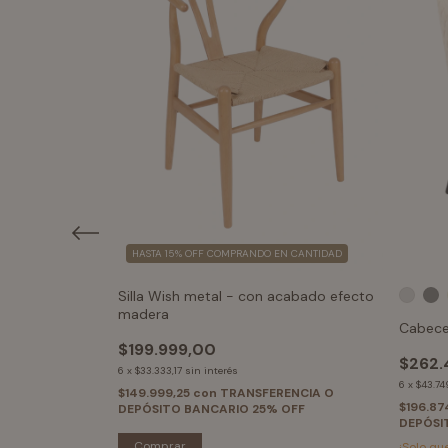
HASTA 15% OFF
COMPRANDO EN CANTIDAD
Silla Wish metal - con acabado efecto
madera
Cabece
$199.999,00
$262.
6
x
$33.333,17
sin interés
6
x
$43.74
$149.999,25
con
TRANSFERENCIA O
ENCIA O
$196.87
DEPÓSITO BANCARIO 25% OFF
 OFF
DEPÓSI
¡Solo q