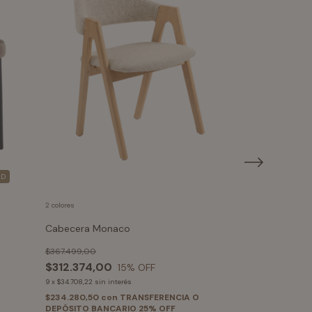
AD
2 colores
+1
Cabecera Monaco
Silla Milan
$367.499,00
$367.499,00
$312.374,00
$312.374,00
15
% OFF
9
x
$34.708,22
sin interés
9
x
$34.708,22
sin in
$234.280,50
con
TRANSFERENCIA O
$234.280,50
co
DEPÓSITO BANCARIO 25% OFF
DEPÓSITO BANC