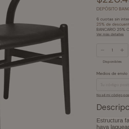
DEPÓSITO BAN
6
cuotas sin int
25% de descuen
BANCARIO 25% O
Ver más detalles
Disponibles
Medios de envío
Entregas para el CP
No sé mi código pos
Descripc
Estructura 
haya laquead