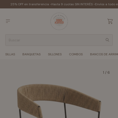
25% OFF en transferencia -
Hasta 9 cuotas SIN INTERÉS -
Envíos a todo e
SILLAS
BANQUETAS
SILLONES
COMBOS
BANCOS DE ARRI
1
/
6