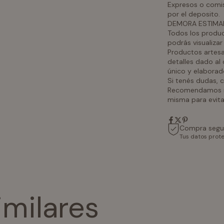
Expresos o comis
por el deposito.
DEMORA ESTIMA
Todos los product
podrás visualiza
Productos artes
detalles dado al
único y elabora
Si tenés dudas,
Recomendamos rev
misma para evita
Compra segu
Tus datos prot
imilares