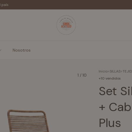
l país
Nosotros
Inicio
>
SILLAS
>
TEJI
1
/
10
+10 vendidos
Set Si
+ Cab
Plus