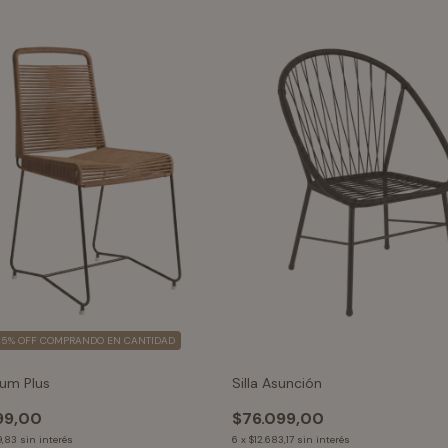
15% OFF
COMPRANDO EN CANTIDAD
ulum Plus
Silla Asunción
99,00
$76.099,00
9,83
sin interés
6
x
$12.683,17
sin interés