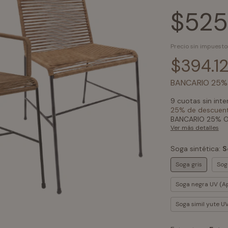
$525
Precio sin impuest
$394.1
BANCARIO 25%
9
cuotas sin int
25% de descuen
BANCARIO 25% O
Ver más detalles
Soga sintética:
S
Soga gris
Sog
Soga negra UV (Ap
Soga simil yute UV