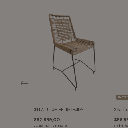
HASTA 
SILLA TULUM ENTRETEJIDA
Silla T
$92.899,00
$86.9
6
x
$15.483,17
sin interés
6
x
$14.49