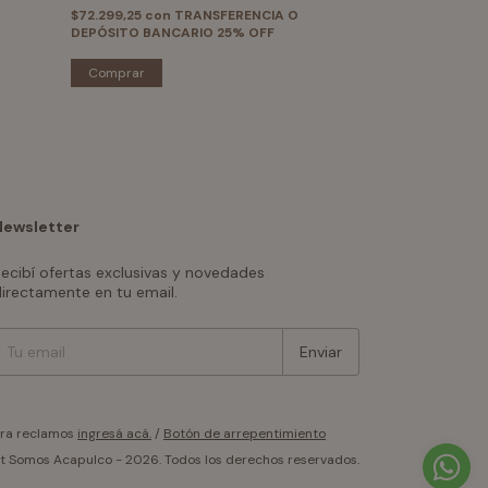
$72.299,25
con
TRANSFERENCIA O
$80.249,25
con
DEPÓSITO BANCARIO 25% OFF
DEPÓSITO BANC
Comprar
Comprar
Newsletter
ecibí ofertas exclusivas y novedades
irectamente en tu email.
ara reclamos
ingresá acá.
/
Botón de arrepentimiento
t Somos Acapulco - 2026. Todos los derechos reservados.