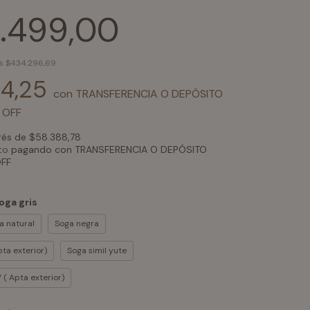
.499,00
os
$434.296,69
24,25
con
TRANSFERENCIA O DEPÓSITO
 OFF
erés de
$58.388,78
to
pagando con TRANSFERENCIA O DEPÓSITO
FF
oga gris
a natural
Soga negra
ta exterior)
Soga simil yute
 ( Apta exterior)