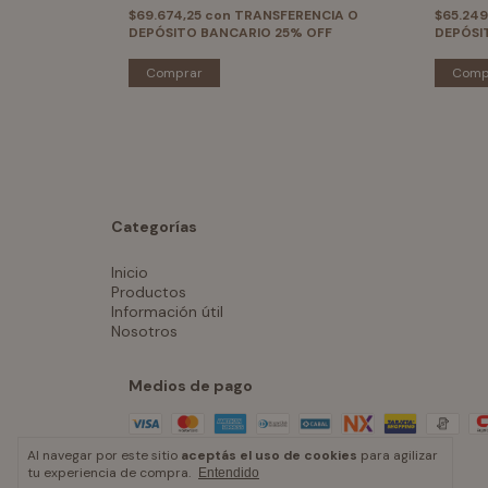
ENCIA O
$69.674,25
con
TRANSFERENCIA O
$65.249
 OFF
DEPÓSITO BANCARIO 25% OFF
DEPÓSI
Comprar
Comp
Categorías
Inicio
Productos
Información útil
Nosotros
Medios de pago
Al navegar por este sitio
aceptás el uso de cookies
para agilizar
tu experiencia de compra.
Entendido