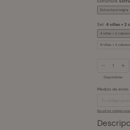
Estructura:
Estr
Estructura negra
Set:
4 sillas + 2
4 sillas + 2 cabec
8 sillas + 2 cabec
Disponibles
Medios de envío
Entregas para el CP
No sé mi código pos
Descripc