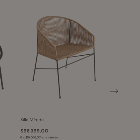
Silla Mérida
Silla Quintana
$96.399,00
$106.999,00
6
x
$16.066,50
sin interés
6
x
$17.833,17
sin inte