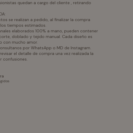
ionistas quedan a cargo del cliente , retirando
DA:
os se realizan a pedido, al finalizar la compra
r los tiempos estimados.
anales elaborados 100% a mano, pueden contener
 corte, doblado y tejido manual. Cada diseño es
do con mucho amor.
 consultanos por WhatsApp o MD de Instagram.
isar el detalle de compra una vez realizada la
r confusiones.
ra
egidos