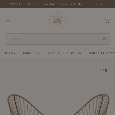
25% OFF en transferencia -
Hasta 9 cuotas SIN INTERÉS -
Envíos a todo e
SILLAS
BANQUETAS
SILLONES
COMBOS
BANCOS DE ARRI
1
/
5