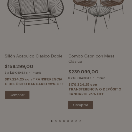
Sillón Acapulco Clásico Doble
Combo Capri con Mesa
Clásica
$156.299,00
$239.099,00
6
x
$26.049,83
sin interés
6
x
$39.849,83
sin interés
$117.224,25
con
TRANSFERENCIA
O DEPÓSITO BANCARIO 25% OFF
$179.324,25
con
TRANSFERENCIA O DEPÓSITO
BANCARIO 25% OFF
Comprar
Comprar