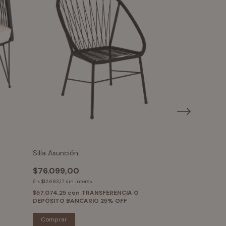
Silla Asunción
Combo Capri c
$76.099,00
$222.599,00
6
x
$12.683,17
sin interés
6
x
$37.099,83
sin in
$57.074,25
con
TRANSFERENCIA O
$166.949,25
con
DEPÓSITO BANCARIO 25% OFF
DEPÓSITO BANC
Comprar
Comprar