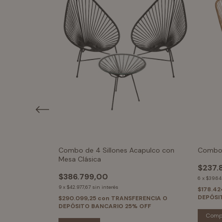
Combo de 4 Sillones Acapulco con
Combo
Mesa Clásica
$237.
$386.799,00
6
x
$39.64
9
x
$42.977,67
sin interés
ENCIA O
$178.42
 OFF
DEPÓSI
$290.099,25
con
TRANSFERENCIA O
DEPÓSITO BANCARIO 25% OFF
Comp