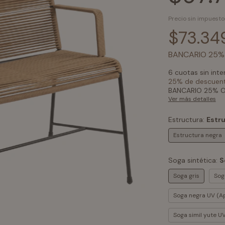
Precio sin impuest
$73.34
BANCARIO 25%
6
cuotas sin int
25% de descuen
BANCARIO 25% O
Ver más detalles
Estructura:
Estr
Estructura negra
Soga sintética:
S
Soga gris
Sog
Soga negra UV (Ap
Soga simil yute UV