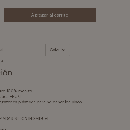
:
Cambiar CP
Calcular
tal
ión
erro 100% macizo.
ática EPOXI.
egatones plásticos para no dañar los pisos.
ADAS SILLON INDIVIDUAL:
 cm