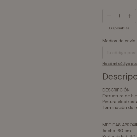
Disponibles
Medios de envío
Entregas para el CP
No sé mi código pos
Descripc
DESCRIPCIÓN:
Estructura de hi
Pintura electrost
Terminación de r
MEDIDAS APROXIM
Ancho: 60 cm
Profundidad: 40