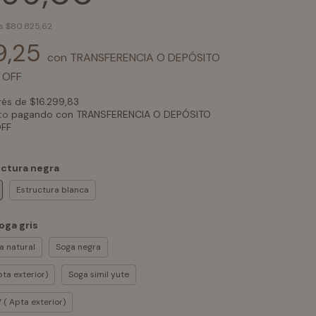
os
$80.825,62
9,25
con
TRANSFERENCIA O DEPÓSITO
 OFF
erés de
$16.299,83
to
pagando con TRANSFERENCIA O DEPÓSITO
FF
uctura negra
Estructura blanca
oga gris
a natural
Soga negra
ta exterior)
Soga simil yute
 ( Apta exterior)