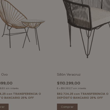
 Ovo
Sillón Veracruz
899,00
$110.299,00
9,83
sin interés
6
x
$18.383,17
sin interés
4,25
con
TRANSFERENCIA O
$82.724,25
con
TRANSFERENCIA O
TO BANCARIO 25% OFF
DEPÓSITO BANCARIO 25% OFF
rar
Comprar