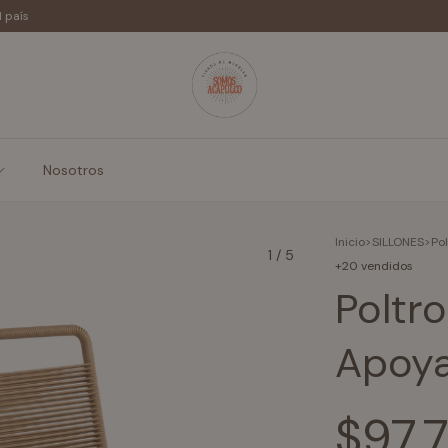
l país
Nosotros
Inicio
>
SILLONES
>
Po
1
/
5
+20 vendidos
Poltr
Apoya
$97.