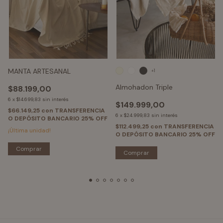
MANTA ARTESANAL
+1
Almohadon Triple
$88.199,00
6
x
$14.699,83
sin interés
$149.999,00
$66.149,25
con
TRANSFERENCIA
6
x
$24.999,83
sin interés
O DEPÓSITO BANCARIO 25% OFF
$112.499,25
con
TRANSFERENCIA
¡Última unidad!
O DEPÓSITO BANCARIO 25% OFF
Comprar