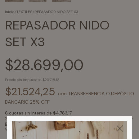
Inicio
>
TEXTILES
>
REPASADOR NIDO SET X3
REPASADOR NIDO
SET X3
$28.699,00
Precio sin impuestos
$23.718,18
$21.524,25
con
TRANSFERENCIA O DEPÓSITO
BANCARIO 25% OFF
6
cuotas sin interés de
$4.783,17
25% de descuento
pagando con TRANSFERENCIA O DEPÓSITO
BANCARIO 25% OFF
Ver más detalles