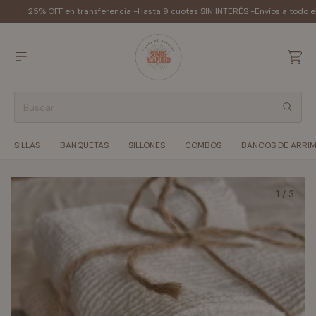
25% OFF en transferencia -
Hasta 9 cuotas SIN INTERÉS -
Envíos a todo e
SILLAS
BANQUETAS
SILLONES
COMBOS
BANCOS DE ARRI
1
/
3