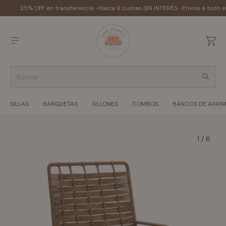
25% OFF en transferencia -
Hasta 9 cuotas SIN INTERÉS -
Envíos a todo e
SILLAS
BANQUETAS
SILLONES
COMBOS
BANCOS DE ARRI
1
/
6